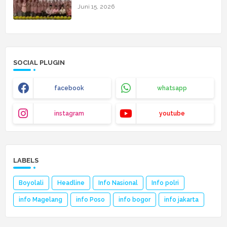
Cita Setinggi Langit
Juni 15, 2026
SOCIAL PLUGIN
facebook
whatsapp
instagram
youtube
LABELS
Boyolali
Headline
Info Nasional
Info polri
info Magelang
info Poso
info bogor
info jakarta