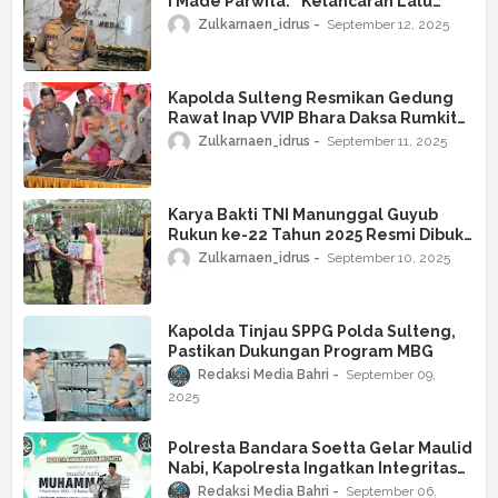
I Made Parwita: “Kelancaran Lalu
Lintas Tanggung Jawab Kita
Zulkarnaen_idrus
September 12, 2025
Bersama”
Kapolda Sulteng Resmikan Gedung
Rawat Inap VVIP Bhara Daksa Rumkit
Bhayangkara Palu
Zulkarnaen_idrus
September 11, 2025
Karya Bakti TNI Manunggal Guyub
Rukun ke-22 Tahun 2025 Resmi Dibuka
di Desa Sepat Masaran
Zulkarnaen_idrus
September 10, 2025
Kapolda Tinjau SPPG Polda Sulteng,
Pastikan Dukungan Program MBG
Redaksi Media Bahri
September 09,
2025
Polresta Bandara Soetta Gelar Maulid
Nabi, Kapolresta Ingatkan Integritas
Bhayangkara
Redaksi Media Bahri
September 06,