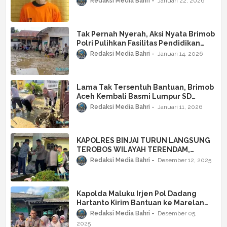
Redaksi Media Bahri
Januari 22, 2026
Tak Pernah Nyerah, Aksi Nyata Brimob
Polri Pulihkan Fasilitas Pendidikan
Pascabencana di Aceh Utara
Redaksi Media Bahri
Januari 14, 2026
Lama Tak Tersentuh Bantuan, Brimob
Aceh Kembali Basmi Lumpur SD
Negeri 10 Jambo Aye
Redaksi Media Bahri
Januari 11, 2026
KAPOLRES BINJAI TURUN LANGSUNG
TEROBOS WILAYAH TERENDAM,
SALURKAN BANTUAN DAN LAYANAN
Redaksi Media Bahri
Desember 12, 2025
KESEHATAN UNTUK KORBAN BANJIR
Kapolda Maluku Irjen Pol Dadang
Hartanto Kirim Bantuan ke Marelan
Pesan Tegas: Polri Tak Boleh Tutup
Redaksi Media Bahri
Desember 05,
Mata Ketika Rakyat Tenggelam oleh
2025