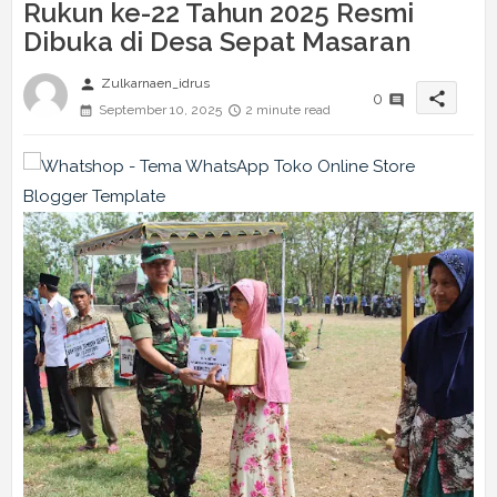
Rukun ke-22 Tahun 2025 Resmi
Dibuka di Desa Sepat Masaran
person
Zulkarnaen_idrus
share
0
September 10, 2025
2 minute read