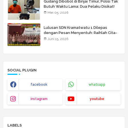
Gudang Dibobol di Binjai Timur, Polisi Tak
Butuh Waktu Lama: Dua Pelaku Disikat!
Mei 05, 2026
Lulusan SDN Kramatwatu 1 Dilepas
dengan Pesan Menyentuh: Raihlah Cita-
Cita Setinggi Langit
Juni 15, 2026
SOCIAL PLUGIN
facebook
whatsapp
instagram
youtube
LABELS