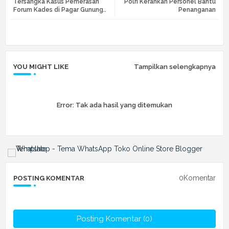
Tersangka Kasus Pemerasan
Polri Kerahkan Personel Bantu
Forum Kades di Pagar Gunung..
Penanganan
r
app
YOU MIGHT LIKE
Tampilkan selengkapnya
Error:
Tak ada hasil yang ditemukan
0Komentar
POSTING KOMENTAR
Posting Komentar (0)