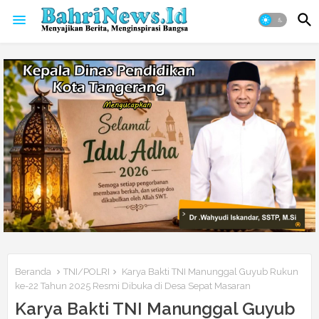
Beranda
TNI/POLRI
Karya Bakti TNI Manunggal Guyub Rukun
ke-22 Tahun 2025 Resmi Dibuka di Desa Sepat Masaran
Karya Bakti TNI Manunggal Guyub