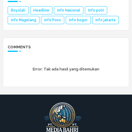
Boyolali
Headline
Info Nasional
Info polri
info Magelang
info Poso
info bogor
info jakarta
COMMENTS
Error:
Tak ada hasil yang ditemukan