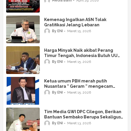
Media Bahri
April 29, 2026
Kemenag Ingatkan ASN Tolak
Gratifikasi Jelang Lebaran
By ENI
Maret 15, 2026
Harga Minyak Naik akibat Perang
Timur Tengah, Indonesia Butuh UU
HPI Lindungi Kontrak Internasional
By ENI
Maret 15, 2026
Ketua umum PBH merah putih
Nusantara ” Geram ” mengecam
keras Tindakan penyiraman air keras
By ENI
Maret 15, 2026
Andrie yunus oleh OTK
Tim Media GWI DPC Cilegon, Berikan
Bantuan Sembako Berupa Sekaligus
Santuni Anak Yatim Dan Dhuafa
By ENI
Maret 13, 2026