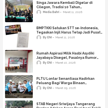
Singa Jawara Kembali Digelar di
Cilegon, Tradisi 10 Tahun
Melestarikan Silat dan Budaya Banten
Media Bahri
Maret 11, 2026
BMPTKKI Satukan STT se-Indonesia,
Tegaskan Injil Harus Tetap Jadi Pusat
Gereja dan Akademik
By ENI
Maret 11, 2026
Rumah Aspirasi Milik Hasbi Asydiki
Jayabaya Disegel, Pasalnya Rumor
Beredar Diduga Dijadikan Tempat
By ENI
Maret 10, 2026
Ajang Jual Beli dan Mutasi Jabatan
PLTU Lontar Senantiasa Hadirkan
Peluang Bagi Warga Binaan
Pemasyarakatan (WBP) Lapas Kelas 1
By ENI
Maret 09, 2026
Tangerang
STAB Negeri Sriwijaya Tangerang