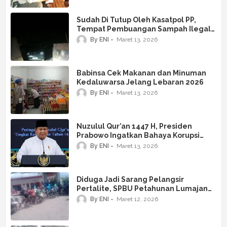
Sudah Di Tutup Oleh Kasatpol PP,
Tempat Pembuangan Sampah Ilegal
Masih Saja Beroperasi,Siapa Oknum
By ENI
Maret 13, 2026
Yang Terlibat?
Babinsa Cek Makanan dan Minuman
Kedaluwarsa Jelang Lebaran 2026
By ENI
Maret 13, 2026
Nuzulul Qur’an 1447 H, Presiden
Prabowo Ingatkan Bahaya Korupsi
bagi Bangsa
By ENI
Maret 13, 2026
Diduga Jadi Sarang Pelangsir
Pertalite, SPBU Petahunan Lumajang
Disorot Warga
By ENI
Maret 12, 2026