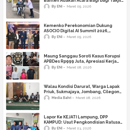
Banten Adakan Acara Bagi bagi Takjil
Dan Buka Puasa bersama Darma
By ENI
Maret 09, 2026
Wanita Persatuan Dan Ikatan Alumni
STABN Sriwijaya
Kemenko Perekonomian Dukung
ASOCIO Digital AI Summit 2026,
Jakarta Siap Jadi Pusat Kolaborasi AI
By ENI
Maret 09, 2026
Asia–Oseania
Maung Sanggau Soroti Kasus Korupsi
APBDes Rp999 Juta, Apresiasi Kerja
Keras Polres dan Kejari Sanggau
By ENI
Maret 08, 2026
Tindak Tegas Kades
Walau Kondisi Darurat, Warga Lapak
Priuk, Sukmajaya, Jombang, Cilegon
Berbuka Puasa Bersama
Media Bahri
Maret 08, 2026
Lapor Ke KEJATI Lampung, DPP
KAMPUD: Usut Pengkondisian Ratusan
Proyek 2025 Oleh Plt Kadis PUTR Kota
By ENI
Maret 03, 2026