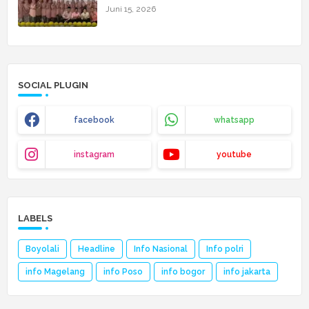
Cita Setinggi Langit
Juni 15, 2026
SOCIAL PLUGIN
facebook
whatsapp
instagram
youtube
LABELS
Boyolali
Headline
Info Nasional
Info polri
info Magelang
info Poso
info bogor
info jakarta