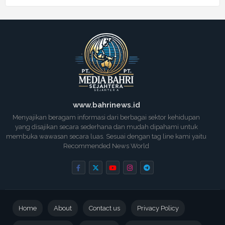
www.bahrinews.id
Menyajikan beragam informasi dari berbagai sektor kehidupan
yang disajikan secara sederhana dan mudah dipahami untuk
membuka wawasan secara luas. Sesuai dengan tag line kami yaitu
Recommended News World
Home
About
Contact us
Privacy Policy