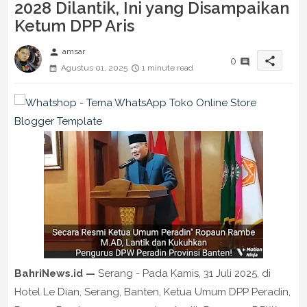
2028 Dilantik, Ini yang Disampaikan
Ketum DPP Aris
person
amsar
share
0
Agustus 01, 2025
1 minute read
BahriNews.id —
Serang - Pada Kamis, 31 Juli 2025, di
Hotel Le Dian, Serang, Banten, Ketua Umum DPP Peradin,