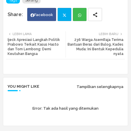
Tags
Serang
Facebook
Twi
Wh
LEBIH LAMA
LEBIH BARU
Ijeck Apresiasi Langkah Politik
236 Warga AsemRaja Terima
tte
ats
Prabowo Terkait Kasus Hasto
Bantuan Beras dari Bulog, Kades
dan Tom Lembong: Demi
Muda: Ini Bentuk Kepedulia
Keutuhan Bangsa
nyata
r
app
YOU MIGHT LIKE
Tampilkan selengkapnya
Error:
Tak ada hasil yang ditemukan