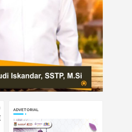
I
ADVETORIAL
E