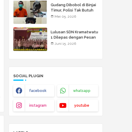
Gudang Dibobol di Binjai
Timur, Polisi Tak Butuh
Waktu Lama: Dua Pelaku
Mei 05, 2026
Disikat!
Lulusan SDN Kramatwatu
1 Dilepas dengan Pesan
Menyentuh: Raihlah
Juni 15, 2026
Cita-Cita Setinggi Langit
SOCIAL PLUGIN
facebook
whatsapp
instagram
youtube