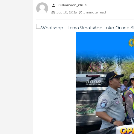
person
Zulkarnaen_idrus
Juli 16, 2025
1 minute read