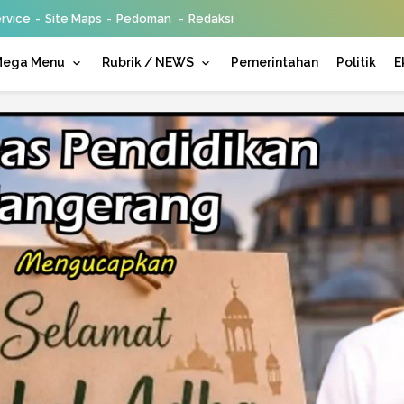
rvice
Site Maps
Pedoman
Redaksi
ega Menu
Rubrik / NEWS
Pemerintahan
Politik
E