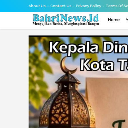
About Us
Contact Us
Privacy Policy
Terms Of Se
Home
M