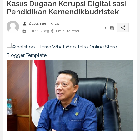
Kasus Dugaan Korupsi Digitalisasi
Pendidikan Kemendikbudristek
person
Zulkarnaen_idrus
share
0
Juli 14, 2025
1 minute read