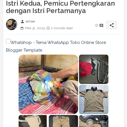
Istri Kedua, Pemicu Pertengkaran
dengan Istri Pertamanya
person
amsar
share
0
Mei 31, 2025
2 minute read