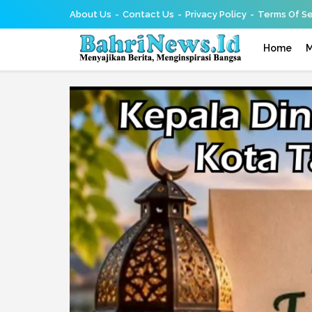
About Us
Contact Us
Privacy Policy
Terms Of Se
Home
M