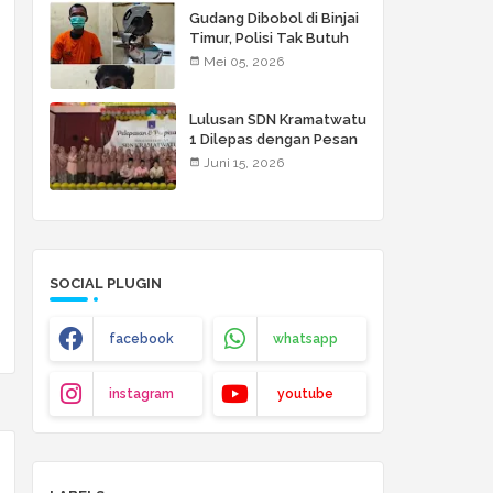
Gudang Dibobol di Binjai
Timur, Polisi Tak Butuh
Waktu Lama: Dua Pelaku
Mei 05, 2026
Disikat!
Lulusan SDN Kramatwatu
1 Dilepas dengan Pesan
Menyentuh: Raihlah
Juni 15, 2026
Cita-Cita Setinggi Langit
SOCIAL PLUGIN
facebook
whatsapp
instagram
youtube