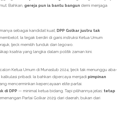
umut. Bahkan,
gereja pun ia bantu bangun
demi menjaga
amanya sebagai kandidat kuat,
DPP Golkar justru tak
 membelot. Ia tegak berdiri di garis instruksi Ketua Umum
merajuk, Ijeck memilih tunduk dan legowo.
ikap ksatria yang langka dalam politik zaman kini.
 calon Ketua Umum di Munaslub 2024, Ijeck tak menunggu aba-
kalkulasi pribadi. Ia bahkan dipercaya menjadi
pimpinan
yang mencerminkan kepercayaan elite partai.
uk di DPP
— minimal ketua bidang. Tapi pilihannya jelas:
tetap
emenangan Partai Golkar 2029 dari daerah, bukan dari