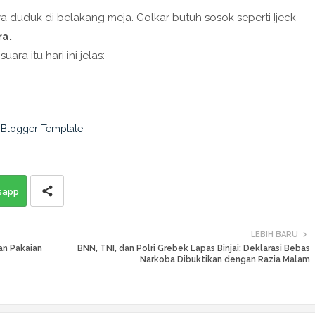
 duduk di belakang meja. Golkar butuh sosok seperti Ijeck —
ra.
ra itu hari ini jelas:
sapp
LEBIH BARU
an Pakaian
BNN, TNI, dan Polri Grebek Lapas Binjai: Deklarasi Bebas
Narkoba Dibuktikan dengan Razia Malam