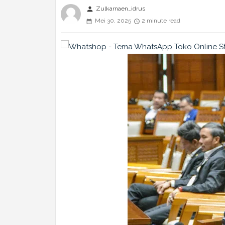
person
Zulkarnaen_idrus
Mei 30, 2025
2 minute read