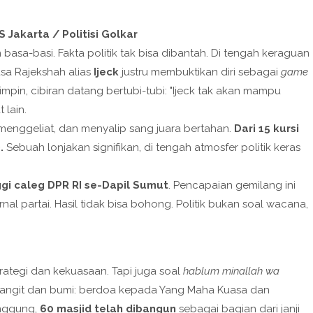
 Jakarta / Politisi Golkar
 basa-basi. Fakta politik tak bisa dibantah. Di tengah keraguan
sa Rajekshah alias
Ijeck
justru membuktikan diri sebagai
game
pin, cibiran datang bertubi-tubi: "Ijeck tak akan mampu
 lain.
menggeliat, dan menyalip sang juara bertahan.
Dari 15 kursi
.
Sebuah lonjakan signifikan, di tengah atmosfer politik keras
ggi caleg DPR RI se-Dapil Sumut
. Pencapaian gemilang ini
l partai. Hasil tidak bisa bohong. Politik bukan soal wacana,
rategi dan kekuasaan. Tapi juga soal
hablum minallah wa
langit dan bumi: berdoa kepada Yang Maha Kuasa dan
anggung,
60 masjid telah dibangun
sebagai bagian dari janji