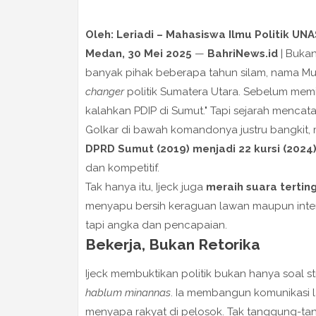
Oleh: Leriadi – Mahasiswa Ilmu Politik UNAS
Medan, 30 Mei 2025
—
BahriNews.id
| Bukan
banyak pihak beberapa tahun silam, nama Mu
changer
politik Sumatera Utara. Sebelum memim
kalahkan PDIP di Sumut." Tapi sejarah mencatat
Golkar di bawah komandonya justru bangkit, 
DPRD Sumut (2019) menjadi 22 kursi (2024)
dan kompetitif.
Tak hanya itu, Ijeck juga
meraih suara tertin
menyapu bersih keraguan lawan maupun interna
tapi angka dan pencapaian.
Bekerja, Bukan Retorika
Ijeck membuktikan politik bukan hanya soal st
hablum minannas
. Ia membangun komunikasi 
menyapa rakyat di pelosok. Tak tanggung-t