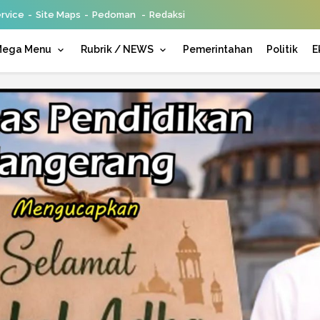
rvice
Site Maps
Pedoman
Redaksi
ega Menu
Rubrik / NEWS
Pemerintahan
Politik
E