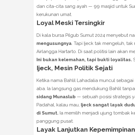
dan cita-cita sang ayah — 99 masjid untuk S
kerukunan umat.
Loyal Meski Tersingkir
Di kala bursa Pilgub Sumut 2024 menyebut n
mengusungnya
. Tapi Ijeck tak mengeluh, tak
Airlangga Hartarto. Di saat politisi lain akan 
Ini bukan kelemahan, tapi bukti loyalitas.
S
Ijeck, Mesin Politik Sejati
Ketika nama Bahlil Lahadalia muncul sebagai
aba. Ia langsung gas mendukung Bahlil tanpa 
sidang Munaslub
— sebuah posisi strategis 
Padahal, kalau mau,
Ijeck sangat layak dud
di Sumut.
Ia memilih menjadi ujung tombak k
panggung pusat.
Layak Lanjutkan Kepemimpinan