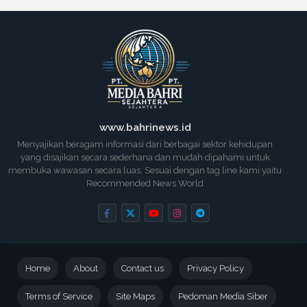
www.bahrinews.id
Menyajikan beragam informasi dari berbagai sektor kehidupan
yang disajikan secara sederhana dan mudah dipahami untuk
membuka wawasan secara luas. Sesuai dengan tag line kami yaitu
Recommended News World
Home
About
Contact us
Privacy Policy
Terms of Service
Site Maps
Pedoman Media Siber