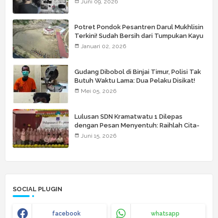
Juni 09, 2026
Potret Pondok Pesantren Darul Mukhlisin
Terkini! Sudah Bersih dari Tumpukan Kayu
Januari 02, 2026
Gudang Dibobol di Binjai Timur, Polisi Tak
Butuh Waktu Lama: Dua Pelaku Disikat!
Mei 05, 2026
Lulusan SDN Kramatwatu 1 Dilepas
dengan Pesan Menyentuh: Raihlah Cita-
Cita Setinggi Langit
Juni 15, 2026
SOCIAL PLUGIN
facebook
whatsapp