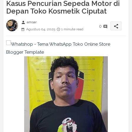
Kasus Pencurian Sepeda Motor di
Depan Toko Kosmetik Ciputat
person
amsar
share
0
Agustus 04, 2025
1 minute read