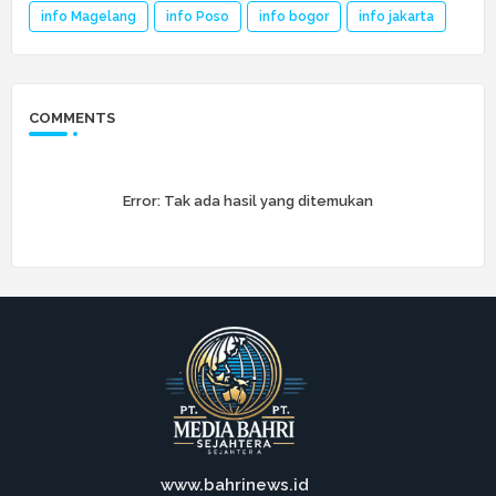
info Magelang
info Poso
info bogor
info jakarta
COMMENTS
Error:
Tak ada hasil yang ditemukan
www.bahrinews.id