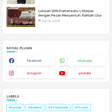
Lulusan SDN Kramatwatu 1 Dilepas
dengan Pesan Menyentuh: Raihlah Cita-
Cita Setinggi Langit
Juni 15, 2026
SOCIAL PLUGIN
facebook
whatsapp
instagram
youtube
LABELS
Boyolali
Headline
Info Nasional
Info polri