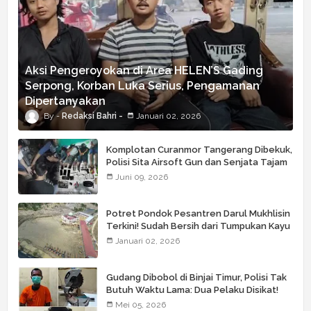
Aksi Pengeroyokan di Area HELEN’S Gading
Serpong, Korban Luka Serius, Pengamanan
Dipertanyakan
Redaksi Bahri
Januari 02, 2026
Komplotan Curanmor Tangerang Dibekuk,
Polisi Sita Airsoft Gun dan Senjata Tajam
Juni 09, 2026
Potret Pondok Pesantren Darul Mukhlisin
Terkini! Sudah Bersih dari Tumpukan Kayu
Januari 02, 2026
Gudang Dibobol di Binjai Timur, Polisi Tak
Butuh Waktu Lama: Dua Pelaku Disikat!
Mei 05, 2026