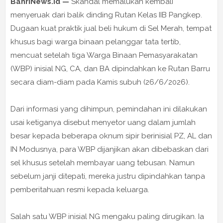
BahriNews.id —
Skandal memalukan kembali
menyeruak dari balik dinding Rutan Kelas IIB Pangkep.
Dugaan kuat praktik jual beli hukum di Sel Merah, tempat
khusus bagi warga binaan pelanggar tata tertib,
mencuat setelah tiga Warga Binaan Pemasyarakatan
(WBP) inisial NG, CA, dan BA dipindahkan ke Rutan Barru
secara diam-diam pada Kamis subuh (26/6/2026).
Dari informasi yang dihimpun, pemindahan ini dilakukan
usai ketiganya disebut menyetor uang dalam jumlah
besar kepada beberapa oknum sipir berinisial PZ, AL dan
IN Modusnya, para WBP dijanjikan akan dibebaskan dari
sel khusus setelah membayar uang tebusan. Namun
sebelum janji ditepati, mereka justru dipindahkan tanpa
pemberitahuan resmi kepada keluarga.
Salah satu WBP inisial NG mengaku paling dirugikan. Ia