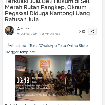
Terkuak! Jual Beli Hukum di Sel
Merah Rutan Pangkep, Oknum
Pegawai Diduga Kantongi Uang
Ratusan Juta
person
amsar
share
0
Juli 01, 2025
2 minute read