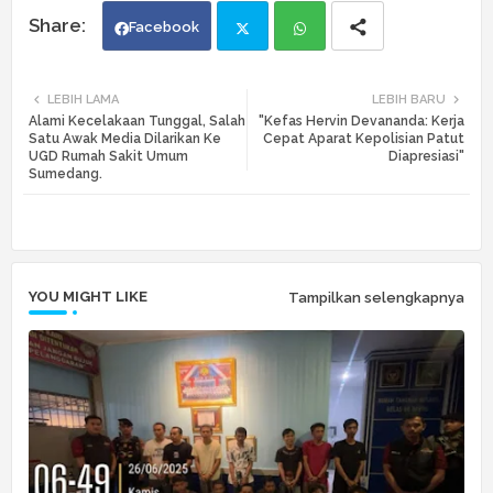
Facebook
Twi
Wh
LEBIH LAMA
LEBIH BARU
Alami Kecelakaan Tunggal, Salah
"Kefas Hervin Devananda: Kerja
tte
ats
Satu Awak Media Dilarikan Ke
Cepat Aparat Kepolisian Patut
UGD Rumah Sakit Umum
Diapresiasi"
Sumedang.
r
app
YOU MIGHT LIKE
Tampilkan selengkapnya