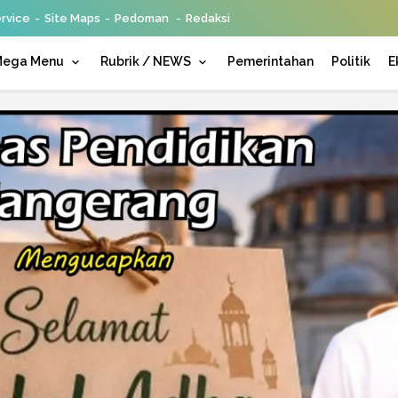
rvice
Site Maps
Pedoman
Redaksi
ega Menu
Rubrik / NEWS
Pemerintahan
Politik
E