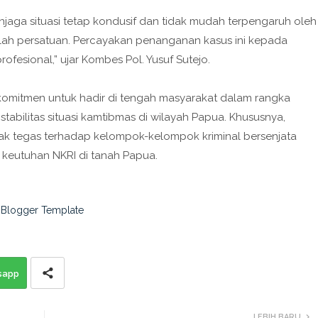
jaga situasi tetap kondusif dan tidak mudah terpengaruh oleh
h persatuan. Percayakan penanganan kasus ini kepada
fesional,” ujar Kombes Pol. Yusuf Sutejo.
komitmen untuk hadir di tengah masyarakat dalam rangka
bilitas situasi kamtibmas di wilayah Papua. Khususnya,
ak tegas terhadap kelompok-kelompok kriminal bersenjata
eutuhan NKRI di tanah Papua.
sapp
LEBIH BARU