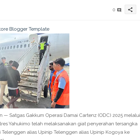
share
0
— Satgas Gakkum Operasi Damai Cartenz (ODC) 2025 melalui
olres Yahukimo telah melaksanakan giat penyerahan tersangka
i Telenggen alias Upinip Telenggen alias Upinip Kogoya ke