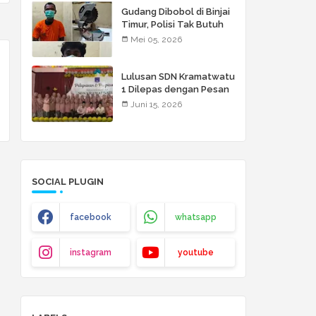
Gudang Dibobol di Binjai
Timur, Polisi Tak Butuh
Waktu Lama: Dua Pelaku
Mei 05, 2026
Disikat!
Lulusan SDN Kramatwatu
1 Dilepas dengan Pesan
Menyentuh: Raihlah
Juni 15, 2026
Cita-Cita Setinggi Langit
SOCIAL PLUGIN
facebook
whatsapp
instagram
youtube