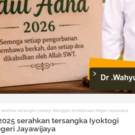
serahkan tersangka Iyoktogi Telenggen ke Kejaksaan Negeri Jayawijaya
2025 serahkan tersangka Iyoktogi
geri Jayawijaya