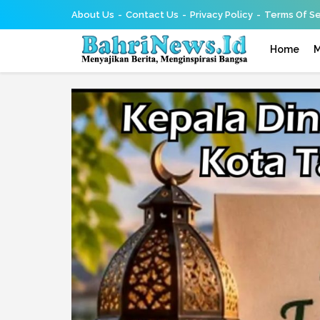
About Us
Contact Us
Privacy Policy
Terms Of Se
Home
M