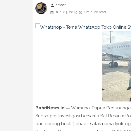
person
amsar
Juni 03, 2025
2 minute read
BahriNews.id —
Wamena, Papua Pegunungan 
Subsatgas Investigasi bersama Sat Reskrim P
dan barang bukti (Tahap II) atas nama Iyoktog