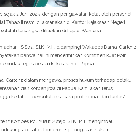
 sejak 2 Juni 2025, dengan pengawalan ketat oleh personel
iat Tahap II resmi dilaksanakan di Kantor Kejaksaan Negeri
 setelah tersangka dititipkan di Lapas Wamena.
amadhani, S.Sos., S.I.K., M.H. didampingi Wakaops Damai Cartenz
enyatakan bahwa hal ini mencerminkan komitmen kuat Polri
enindak tegas pelaku kekerasan di Papua.
amai Cartenz dalam mengawal proses hukum terhadap pelaku
eresahan dan korban jiwa di Papua. Kami akan terus
ingga ke tahap penuntutan secara profesional dan tuntas,”
tenz Kombes Pol. Yusuf Sutejo, S.I.K., M.T. mengimbau
mendukung aparat dalam proses penegakan hukum.