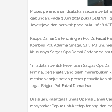
Proses pemindahan dilakukan secara bertahap
gabungan. Pada 3 Juni 2025 pukul 14.51 WIT, g
Jayawijaya dan berakhir pada pukul 16.18 WIT
Kaops Damai Cartenz Brigjen Pol. Dr. Faizal R
Kombes. Pol. Adarma Sinaga, S.I.K., M.Hum. m
khususnya Satgas Ops Damai Cartenz dalam m
“Ini adalah bentuk keseriusan Satgas Ops D
kriminal bersenjata yang telah menimbulkan k
menindaklanjuti setiap proses penyelidikan h
tegas Brigjen Pol. Faizal Ramadhani.
Di sisi lain, Kasatgas Humas Operasi Damai Car
masyarakat Papua untuk tetap tenang dan 