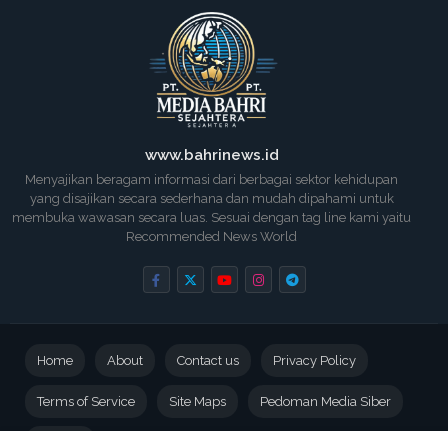
www.bahrinews.id
Menyajikan beragam informasi dari berbagai sektor kehidupan
yang disajikan secara sederhana dan mudah dipahami untuk
membuka wawasan secara luas. Sesuai dengan tag line kami yaitu
Recommended News World
Home
About
Contact us
Privacy Policy
Terms of Service
Site Maps
Pedoman Media Siber
Redaksi