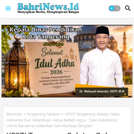
Beranda
Tangerang Selatan
KPSTI Tangerang Selatan Gelar
Deklarasi Dan Pelantikan, Ketua Babeh Agus : "Jalin Kolaborasi
Untuk Bersama Lestarikan Seni Budaya TangseL"