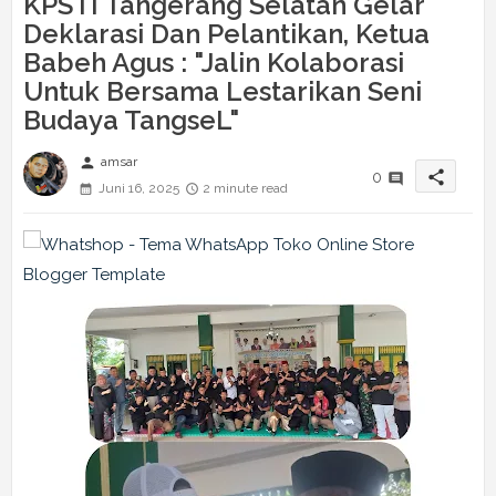
KPSTI Tangerang Selatan Gelar
Deklarasi Dan Pelantikan, Ketua
Babeh Agus : "Jalin Kolaborasi
Untuk Bersama Lestarikan Seni
Budaya TangseL"
person
amsar
share
0
Juni 16, 2025
2 minute read