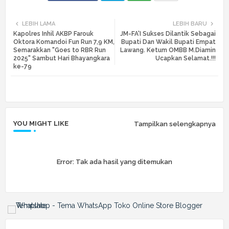
Twi
Wh
LEBIH LAMA
LEBIH BARU
Kapolres Inhil AKBP Farouk
JM-FA'I Sukses Dilantik Sebagai
tte
ats
Oktora Komandoi Fun Run 7,9 KM,
Bupati Dan Wakil Bupati Empat
Semarakkan "Goes to RBR Run
Lawang. Ketum OMBB M.Diamin
2025" Sambut Hari Bhayangkara
Ucapkan Selamat.!!!
r
app
ke-79
YOU MIGHT LIKE
Tampilkan selengkapnya
Error:
Tak ada hasil yang ditemukan