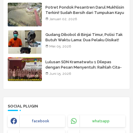
Potret Pondok Pesantren Darul Mukhlisin
Terkini! Sudah Bersih dari Tumpukan Kayu
Januari 02, 2026
Gudang Dibobol di Binjai Timur, Polisi Tak
Butuh Waktu Lama: Dua Pelaku Disikat!
Mei 05, 2026
Lulusan SDN Kramatwatu 1 Dilepas
dengan Pesan Menyentuh: Raihlah Cita-
Cita Setinggi Langit
Juni 15, 2026
SOCIAL PLUGIN
facebook
whatsapp