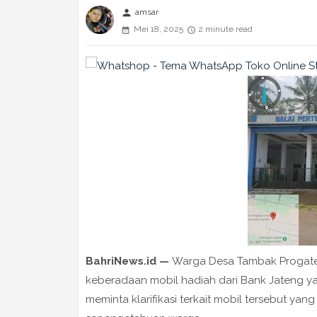
person
amsar
Mei 18, 2025
2 minute read
BahriNews.id —
Warga Desa Tambak Progate
keberadaan mobil hadiah dari Bank Jateng ya
meminta klarifikasi terkait mobil tersebut yan