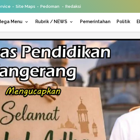
rvice
Site Maps
Pedoman
Redaksi
ega Menu
Rubrik / NEWS
Pemerintahan
Politik
E