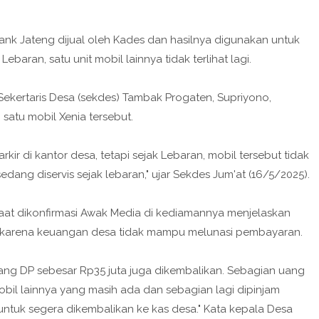
ank Jateng dijual oleh Kades dan hasilnya digunakan untuk
baran, satu unit mobil lainnya tidak terlihat lagi.
 Sekertaris Desa (sekdes) Tambak Progaten, Supriyono,
atu mobil Xenia tersebut.
kir di kantor desa, tetapi sejak Lebaran, mobil tersebut tidak
dang diservis sejak lebaran," ujar Sekdes Jum'at (16/5/2025).
aat dikonfirmasi Awak Media di kediamannya menjelaskan
eli karena keuangan desa tidak mampu melunasi pembayaran.
uang DP sebesar Rp35 juta juga dikembalikan. Sebagian uang
bil lainnya yang masih ada dan sebagian lagi dipinjam
tuk segera dikembalikan ke kas desa." Kata kepala Desa