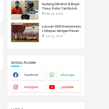
Gudang Dibobol di Binjai
Timur, Polisi Tak Butuh
Waktu Lama: Dua Pelaku
Mei 05, 2026
Disikat!
Lulusan SDN Kramatwatu
1 Dilepas dengan Pesan
Menyentuh: Raihlah
Juni 15, 2026
Cita-Cita Setinggi Langit
SOCIAL PLUGIN
facebook
whatsapp
instagram
youtube