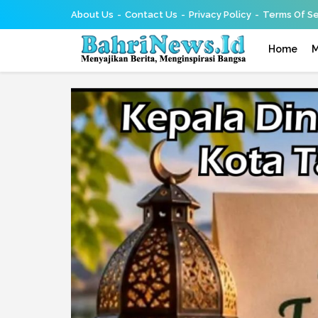
About Us
Contact Us
Privacy Policy
Terms Of Se
Home
M