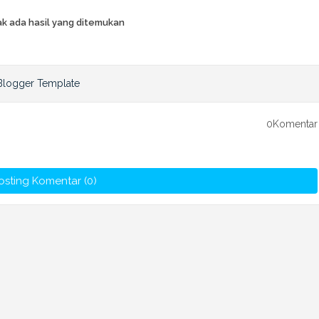
k ada hasil yang ditemukan
0Komentar
osting Komentar (0)