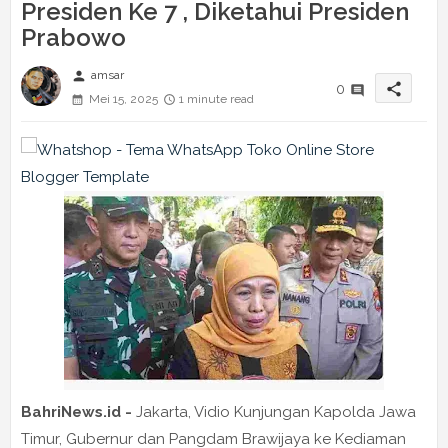
Presiden Ke 7 , Diketahui Presiden
Prabowo
person
amsar
share
0
Mei 15, 2025
1 minute read
BahriNews.id -
Jakarta, Vidio Kunjungan Kapolda Jawa
Timur, Gubernur dan Pangdam Brawijaya ke Kediaman