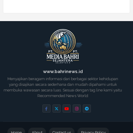
www.bahrinews.id
Menyajikan beragam informasi dari berbagai sektor kehidupan
yang disajikan secara sederhana dan mudah dipahami untuk
membuka wawasan secara luas. Sesuai dengan tag line kami yaitu
Recommended News World
Home
About
Contact us
Privacy Policy