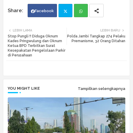
Facebook
Twi
Wh
LEBIH LAMA
LEBIH BARU
Stop Pungli !! Diduga Oknum
Polda Jambi Tangkap 274 Pelaku
tte
ats
Kades Pringwulung dan Oknum
Premanisme, 32 Orang Ditahan
Ketua BPD Terbitkan Surat
Kesepakatan Pengelolaan Parkir
r
app
di Perusahaan
YOU MIGHT LIKE
Tampilkan selengkapnya