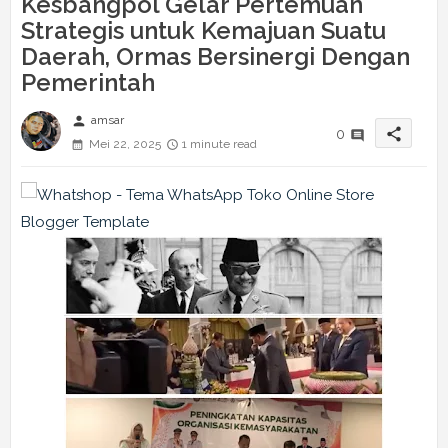
Kesbangpol Gelar Pertemuan
Strategis untuk Kemajuan Suatu
Daerah, Ormas Bersinergi Dengan
Pemerintah
person
amsar
share
0
Mei 22, 2025
1 minute read