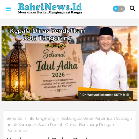
Beranda
Info Tangerang
Kesbangpol Gelar Pertemuan Strategis
untuk Kemajuan Suatu Daerah, Ormas Bersinergi Dengan
Pemerintah