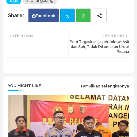
Tags
Info Tangerang
Facebook
Twi
Wh
LEBIH LAMA
LEBIH BARU
Polri Tegaskan Ijazah Jokowi Asli
tte
ats
dan Sah, Tidak Ditemukan Unsur
Pidana
r
app
YOU MIGHT LIKE
Tampilkan selengkapnya