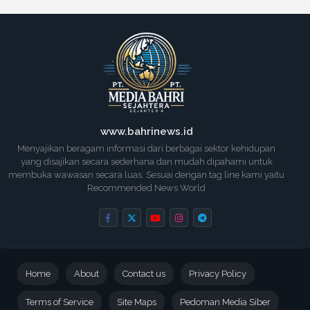
www.bahrinews.id
Menyajikan beragam informasi dari berbagai sektor kehidupan
yang disajikan secara sederhana dan mudah dipahami untuk
membuka wawasan secara luas. Sesuai dengan tag line kami yaitu
Recommended News World
Home
About
Contact us
Privacy Policy
Terms of Service
Site Maps
Pedoman Media Siber