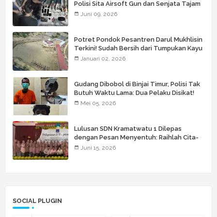
Polisi Sita Airsoft Gun dan Senjata Tajam
Juni 09, 2026
Potret Pondok Pesantren Darul Mukhlisin
Terkini! Sudah Bersih dari Tumpukan Kayu
Januari 02, 2026
Gudang Dibobol di Binjai Timur, Polisi Tak
Butuh Waktu Lama: Dua Pelaku Disikat!
Mei 05, 2026
Lulusan SDN Kramatwatu 1 Dilepas
dengan Pesan Menyentuh: Raihlah Cita-
Cita Setinggi Langit
Juni 15, 2026
SOCIAL PLUGIN