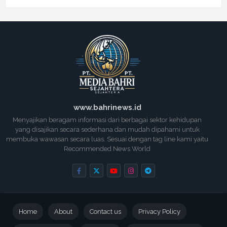
www.bahrinews.id
Menyajikan beragam informasi dari berbagai sektor kehidupan
yang disajikan secara sederhana dan mudah dipahami untuk
membuka wawasan secara luas. Sesuai dengan tag line kami yaitu
Recommended News World
Home
About
Contact us
Privacy Policy