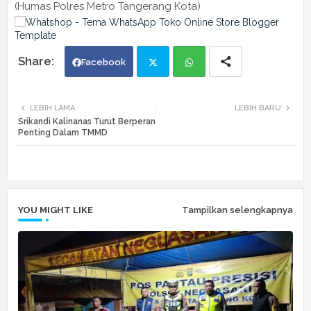
(Humas Polres Metro Tangerang Kota)
Facebook
Twi
Wh
LEBIH LAMA
LEBIH BARU
Srikandi Kalinanas Turut Berperan
tte
ats
Penting Dalam TMMD
r
app
YOU MIGHT LIKE
Tampilkan selengkapnya