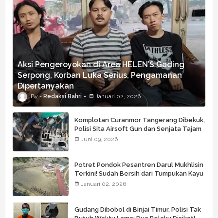
Aksi Pengeroyokan di Area HELEN’S Gading
Serpong, Korban Luka Serius, Pengamanan
Dipertanyakan
Redaksi Bahri
Januari 02, 2026
Komplotan Curanmor Tangerang Dibekuk,
Polisi Sita Airsoft Gun dan Senjata Tajam
Juni 09, 2026
Potret Pondok Pesantren Darul Mukhlisin
Terkini! Sudah Bersih dari Tumpukan Kayu
Januari 02, 2026
Gudang Dibobol di Binjai Timur, Polisi Tak