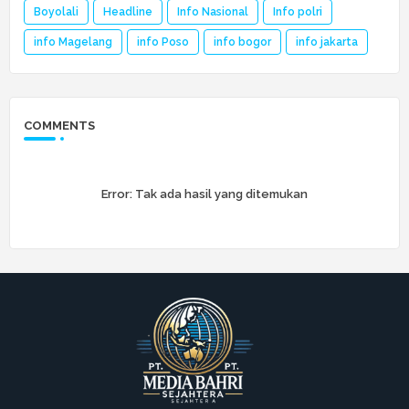
Boyolali
Headline
Info Nasional
Info polri
info Magelang
info Poso
info bogor
info jakarta
COMMENTS
Error:
Tak ada hasil yang ditemukan