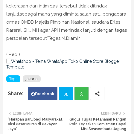
kekerasan dan intimidasi tersebut tidak ditindak
lanjuti,sebagai mana yang diminta salah satu pengacara
ormas OMBB Majelis Pimpinan Nasional, saudara Erles
Rareral, SH., MH agar APH menindak lanjuti dengan tegas
persoalan tersebut"Tegas M.Diamin"
( Red )
Tags
jakarta
Facebook
Twi
Wh
LEBIH LAMA
LEBIH BARU
"Harapan Baru bagi Masyarakat:
Gugus Tugas Ketahanan Pangan
tte
ats
Aksi Pasar Murah di Pekayon
Polri Tegaskan Komitmen Capai
Jaya"
Misi Swasembada Jagung