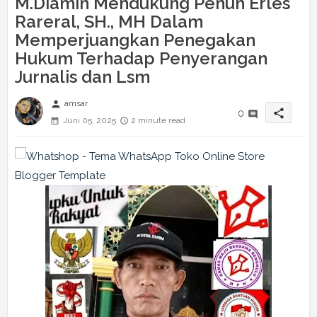
M.Diamin Mendukung Penuh Erles
Rareral, SH., MH Dalam
Memperjuangkan Penegakan
Hukum Terhadap Penyerangan
Jurnalis dan Lsm
person
amsar
share
0
Juni 05, 2025
2 minute read