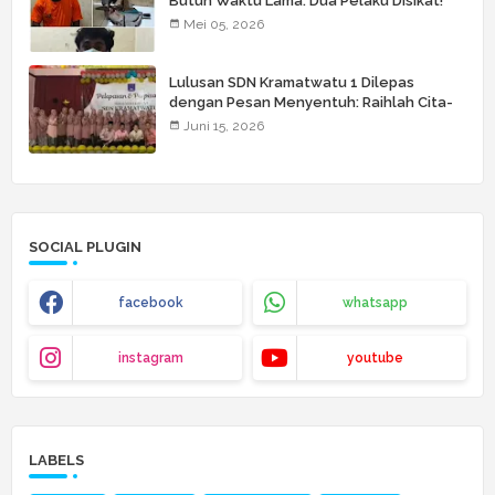
Butuh Waktu Lama: Dua Pelaku Disikat!
Mei 05, 2026
Lulusan SDN Kramatwatu 1 Dilepas
dengan Pesan Menyentuh: Raihlah Cita-
Cita Setinggi Langit
Juni 15, 2026
SOCIAL PLUGIN
facebook
whatsapp
instagram
youtube
LABELS