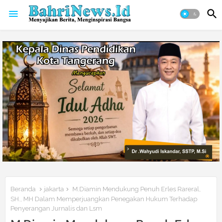
Beranda
jakarta
M.Diamin Mendukung Penuh Erles Rareral,
SH., MH Dalam Memperjuangkan Penegakan Hukum Terhadap
Penyerangan Jurnalis dan Lsm