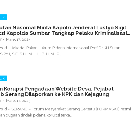
LIK
Sutan Nasomal Minta Kapolri Jenderal Lustyo Sigit
Kapolda Sumbar Tangkap Pelaku Kriminalisasi
 Wartawan Di Sijunjung Sumbar !!!
r
Maret 17, 2025
.id - Jakarta. Pakar Hukum Pidana Internasional Prof.Dr.KH Sutan
Pd.I, S.E.,S.H., M.H, LLB. LLM., P…
LIK
 Korupsi Pengadaan Website Desa, Pejabat
 Serang Dilaporkan ke KPK dan Kejagung
r
Maret 17, 2025
s.id - SERANG – Forum Masyarakat Serang Bersatu (FORMASAT) resmi
n dugaan tindak pidana korupsi terka…