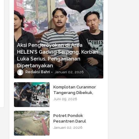
Aksi Pengeroyokan di Area
HELEN’S Gading Serpong, Korban
Luka Serius, Pengamanan
Dipertanyakan
Redaksi Bahri
Januari 02, 2026
Komplotan Curanmor
Tangerang Dibekuk,
Polisi Sita Airsoft Gun
Juni 09, 2026
dan Senjata Tajam
Potret Pondok
Pesantren Darul
Mukhlisin Terkini! Sudah
Januari 02, 2026
Bersih dari Tumpukan
Kayu