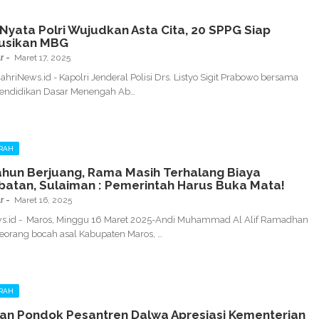
Nyata Polri Wujudkan Asta Cita, 20 SPPG Siap
busikan MBG
r
Maret 17, 2025
BahriNews.id - Kapolri Jenderal Polisi Drs. Listyo Sigit Prabowo bersama
Pendidikan Dasar Menengah Ab…
RAH
hun Berjuang, Rama Masih Terhalang Biaya
atan, Sulaiman : Pemerintah Harus Buka Mata!
r
Maret 16, 2025
s.id - Maros, Minggu 16 Maret 2025-Andi Muhammad Al Alif Ramadhan
eorang bocah asal Kabupaten Maros, …
RAH
an Pondok Pesantren Dalwa Apresiasi Kementerian