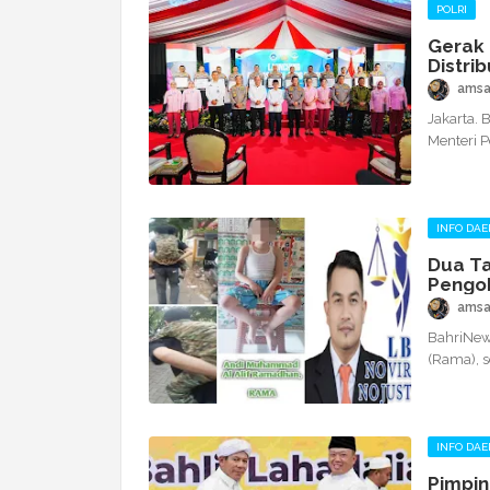
POLRI
Gerak 
Distri
amsa
Jakarta. 
Menteri 
INFO DAE
Dua Ta
Pengob
amsa
BahriNew
(Rama), s
INFO DAE
Pimpin