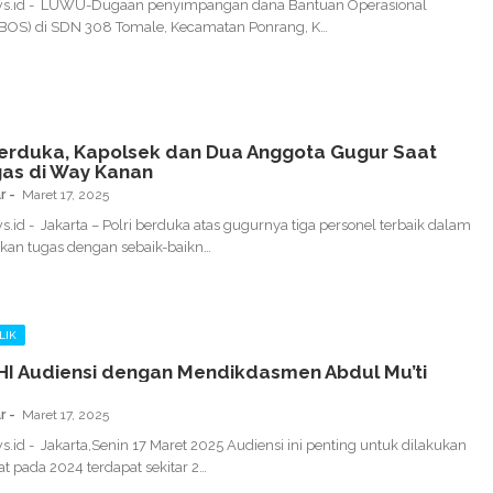
s.id - LUWU-Dugaan penyimpangan dana Bantuan Operasional
(BOS) di SDN 308 Tomale, Kecamatan Ponrang, K…
Berduka, Kapolsek dan Dua Anggota Gugur Saat
as di Way Kanan
r
Maret 17, 2025
.id - Jakarta – Polri berduka atas gugurnya tiga personel terbaik dalam
kan tugas dengan sebaik-baikn…
LIK
HI Audiensi dengan Mendikdasmen Abdul Mu’ti
r
Maret 17, 2025
.id - Jakarta,Senin 17 Maret 2025 Audiensi ini penting untuk dilakukan
 pada 2024 terdapat sekitar 2…