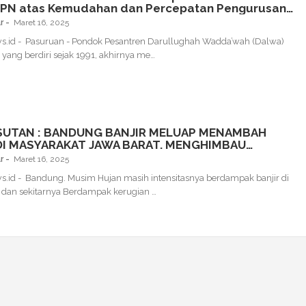
PN atas Kemudahan dan Percepatan Pengurusan
ikat Wakaf
r
Maret 16, 2025
s.id - Pasuruan - Pondok Pesantren Darullughah Wadda’wah (Dalwa)
yang berdiri sejak 1991, akhirnya me…
SUTAN : BANDUNG BANJIR MELUAP MENAMBAH
DI MASYARAKAT JAWA BARAT. MENGHIMBAU
DEN RI BERSIKAP TEGAS
r
Maret 16, 2025
s.id - Bandung. Musim Hujan masih intensitasnya berdampak banjir di
dan sekitarnya Berdampak kerugian …