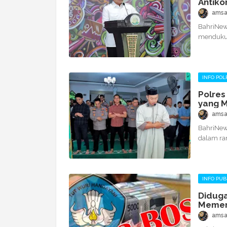
Antiko
amsa
BahriNews
mendukun
INFO POLR
Polres
yang M
amsa
BahriNews.
dalam ra
INFO PUB
Diduga
amsa