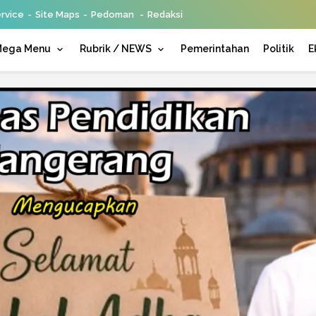
rvice
Site Maps
Pedoman
Redaksi
ega Menu
Rubrik / NEWS
Pemerintahan
Politik
E