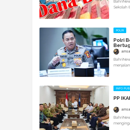
BahriNew
Sekolah 
POLRI
Polri 
Bertug
amsa
BahriNews
menjalan
INFO PUB
PP IKA
amsa
BahriNews
mengingat