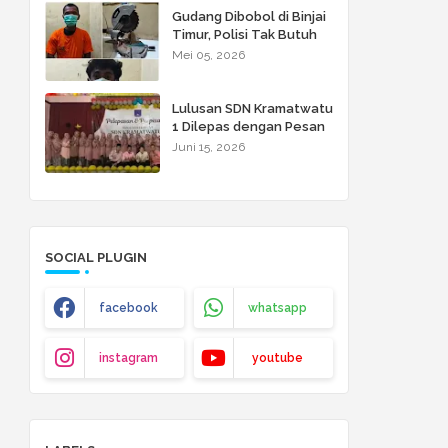
Gudang Dibobol di Binjai
Timur, Polisi Tak Butuh
Waktu Lama: Dua Pelaku
Mei 05, 2026
Disikat!
Lulusan SDN Kramatwatu
1 Dilepas dengan Pesan
Menyentuh: Raihlah
Juni 15, 2026
Cita-Cita Setinggi Langit
SOCIAL PLUGIN
facebook
whatsapp
instagram
youtube