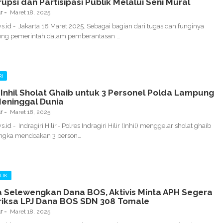
rupsi dan Partisipasi Publik Melalui Seni Mural
r
Maret 18, 2025
.id - Jakarta 18 Maret 2025. Sebagai bagian dari tugas dan funginya
g pemerintah dalam pemberantasan …
I
 Inhil Sholat Ghaib untuk 3 Personel Polda Lampung
eninggal Dunia
r
Maret 18, 2025
id - Indragiri Hilir,- Polres Indragiri Hilir (Inhil) menggelar sholat ghaib
ngka mendoakan 3 person…
LIK
 Selewengkan Dana BOS, Aktivis Minta APH Segera
Memeriksa LPJ Dana BOS SDN 308 Tomale
r
Maret 18, 2025